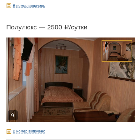
В номер включено
Полулюкс —
2500
/сутки
Р
В номер включено