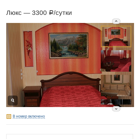
Люкс —
3300
/сутки
Р
В номер включено